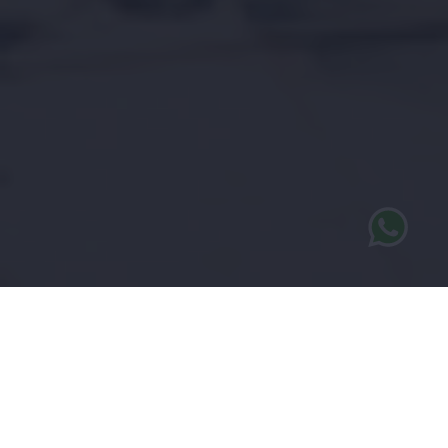
UNIQ ESTATES
- BIV 509.923
Erkend Vastgoedmakelaar
U bent welkom op ons kantoor in België waar u