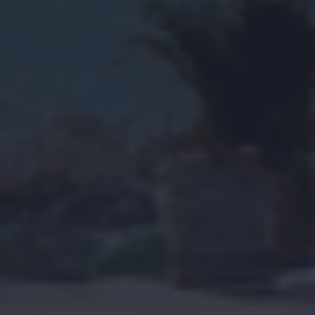
Ik accepteer het
cookiebeleid
en de algemene
voorwaarden.