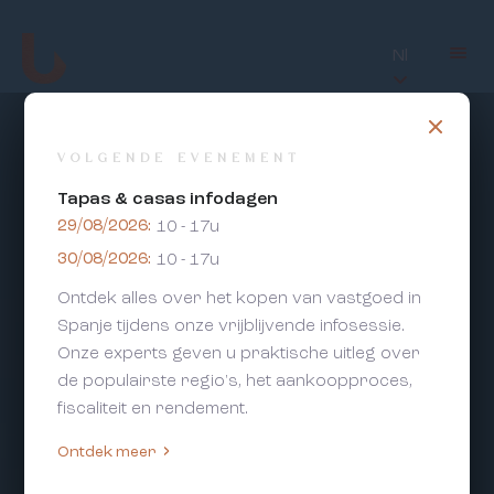
Nl
VOLGENDE EVENEMENT
Tapas & casas infodagen
29/08/2026:
10 - 17u
30/08/2026:
10 - 17u
Ontdek alles over het kopen van vastgoed in
Spanje tijdens onze vrijblijvende infosessie.
Onze experts geven u praktische uitleg over
de populairste regio's, het aankoopproces,
fiscaliteit en rendement.
Ontdek meer