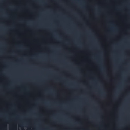
Zoek met ons
naar uw Spaanse (t)huis
Home
Wij contacteren u vrijblijvend voor een persoonlijke
opvolging
Ons aanbod
Wilt u graag dat wij u opbellen? Laat uw gegevens
achter en binnen de 24u nemen wij contact met u op.
Over ons
Samen starten we uw zoektocht naar uw