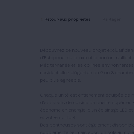
Retour aux propriétés
Partager
Découvrez ce nouveau projet exclusif dans 
d'Estepona, où le luxe et le confort s'allien
Méditerranée et les collines environnantes.
résidentielles élégantes de 2 ou 3 chambr
peu plus agréable.  

Chaque unité est entièrement équipée de 
d'appareils de cuisine de qualité supérieur
économe en énergie, d'un éclairage LED et
et votre confort. 

Des penthouses sont également disponibles
supplémentaire, mais aussi un solarium pr