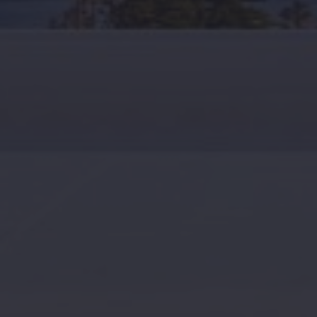
Accueil
A propos
Séjours décou