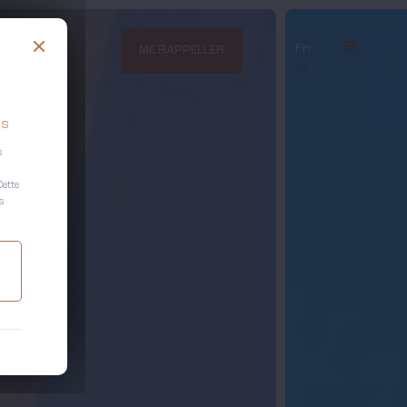
Fr
ME RAPPELLER
es
s
Cette
s