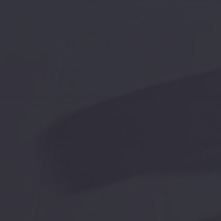
media
Contactez-nous pour un
Souhaitez-vous que nous
Contact
coordonnées et nous vou
Ensemble, nous commenç
Espagne de vos rêves.
 termes & conditions.