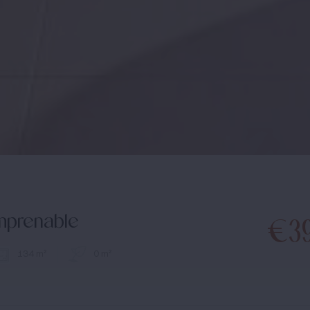
mprenable
€3
134 m²
0 m²