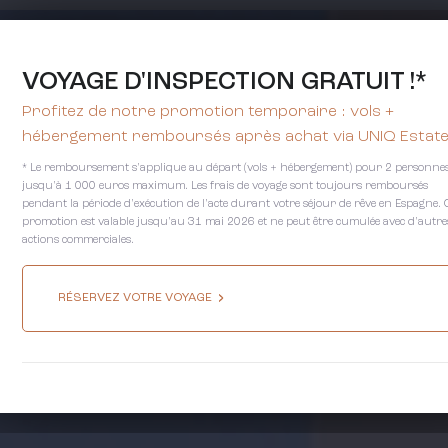
VOYAGE D'INSPECTION GRATUIT !*
Profitez de notre promotion temporaire : vols +
hébergement remboursés après achat via UNIQ Estat
* Le remboursement s'applique au départ (vols + hébergement) pour 2 personne
jusqu'à 1 000 euros maximum. Les frais de voyage sont toujours remboursés
pendant la période d'exécution de l'acte durant votre séjour de rêve en Espagne. 
promotion est valable jusqu'au 31 mai 2026 et ne peut être cumulée avec d'autre
actions commerciales.
RÉSERVEZ VOTRE VOYAGE