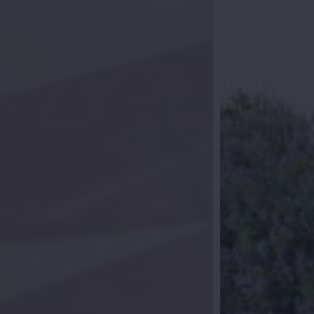
 suivi personnel
 prenions contact? Laissez vos
s contacterons dans les 24 heures.
ons votre recherche de la maison en