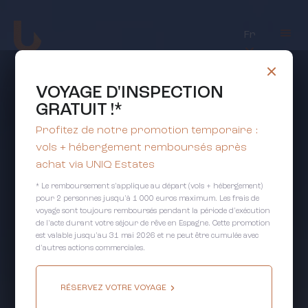
Fr
VOYAGE D'INSPECTION
GRATUIT !*
Profitez de notre promotion temporaire :
vols + hébergement remboursés après
achat via UNIQ Estates
* Le remboursement s'applique au départ (vols + hébergement)
pour 2 personnes jusqu'à 1 000 euros maximum. Les frais de
voyage sont toujours remboursés pendant la période d'exécution
de l'acte durant votre séjour de rêve en Espagne. Cette promotion
est valable jusqu'au 31 mai 2026 et ne peut être cumulée avec
d'autres actions commerciales.
RÉSERVEZ VOTRE VOYAGE