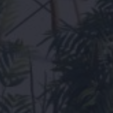
Trouvons ensemble
votre maison
Accueil
Contactez-nous pour un suivi personnel
Propriétés
Souhaitez-vous que nous prenions contact? Laissez
vos coordonnées et nous vous contacterons dans
A propos
les 24 heures. Ensemble, nous commençons votre
recherche de la maison en Espagne de vos rêves.
Notre méthode