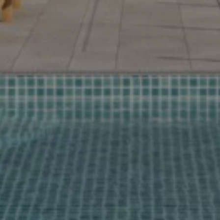
Zoek met ons
naar uw Spaanse (t)huis
Home
Wij contacteren u vrijblijvend voor een persoonlijke
opvolging
Ons aanbod
Wilt u graag dat wij u opbellen? Laat uw gegevens
achter en binnen de 24u nemen wij contact met u op.
Over ons
Samen starten we uw zoektocht naar uw
droomwoning in Spanje.
Onze werkwijze
Bezichtingstrips
Infopakket