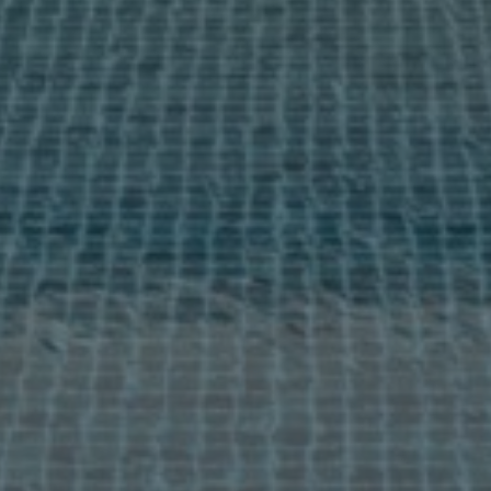
Infodagen
Media
Nieuws
Contact
Ik accepteer het
cookiebeleid
en de algemene
voorwaarden.