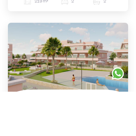
219 m²
2
2
#1132
€314.900
Gezellige woningen in een
serene wijk