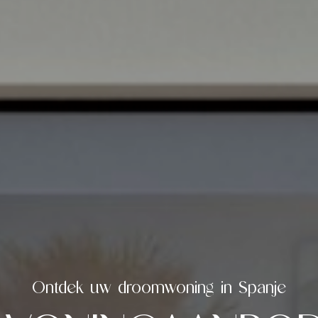
Zoek
Ons aanbod
naar
Onze werkwij
Ontdek uw droomwoning in Spanje
s
Infopakket