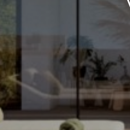
Infodagen
Nieuws
Ik accepteer het
cookiebeleid
en de alg