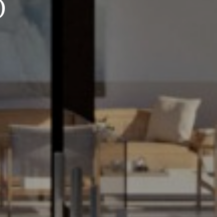
se (t)huis
D
ijvend voor een persoonlijke opvolging
bellen? Laat uw gegevens achter en binnen
 met u op. Samen starten we uw zoektocht
Spanje.