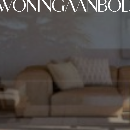
Spaan
WONINGAANBO
Media
Wij contacteren u vrijbl
Contact
Wilt u graag dat wij u op
de 24u nemen wij contact
naar uw droomwoning in 
emene voorwaarden.