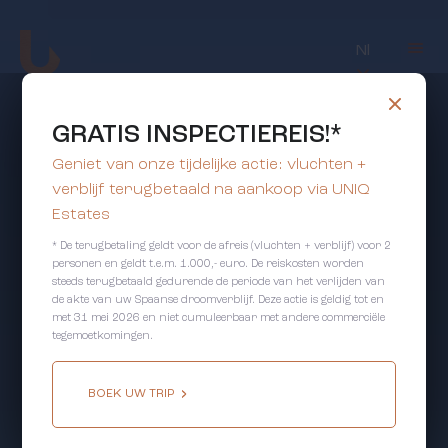
Nl
GRATIS INSPECTIEREIS!*
Geniet van onze tijdelijke actie: vluchten +
verblijf terugbetaald na aankoop via UNIQ
Estates
* De terugbetaling geldt voor de afreis (vluchten + verblijf) voor 2
personen en geldt t.e.m. 1.000,- euro. De reiskosten worden
steeds terugbetaald gedurende de periode van het verlijden van
de akte van uw Spaanse droomverblijf. Deze actie is geldig tot en
met 31 mei 2026 en niet cumuleerbaar met andere commerciële
tegemoetkomingen.
BOEK UW TRIP