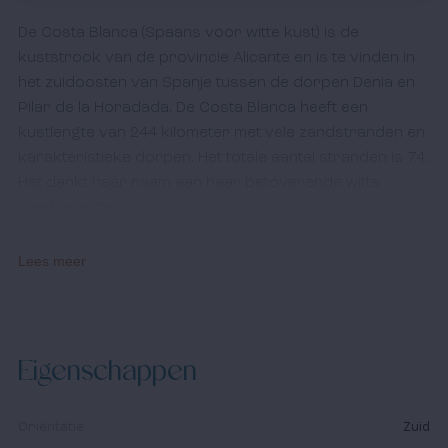
De Costa Blanca (Spaans voor witte kust) is de
kuststrook van de provincie Alicante en is te vinden in
het zuidoosten van Spanje tussen de dorpen Denia en
Pilar de la Horadada. De Costa Blanca heeft een
kustlengte van 244 kilometer met vele zandstranden en
karakteristieke dorpen. Het totale aantal stranden is 74.
Het dankt haar naam aan haar betoverende witte
zandstranden.
Enkele belangrijke plaatsen aan de Costa Blanca zijn:
Lees meer
Alicante, Benidorm, Calpe, Altea, Elche en Torrevieja.
Met meer dan 2.800 zonuren per jaar en een
gemiddelde dagtemperatuur van 21ºC, heeft de Costa
Eigenschappen
Blanca een eigen microklimaat, dat het maakt tot de
perfecte bestemming voor wie zon zoekt en
aangename temperaturen gedurende het hele jaar.
Oriëntatie
Zuid