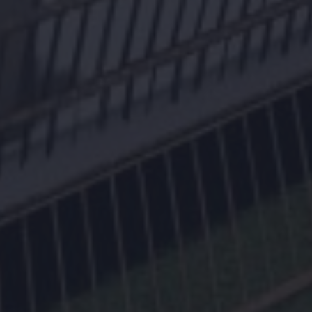
Zoek met ons
naar uw Spaanse (t)huis
Home
Wij contacteren u vrijblijvend voor een persoonlijke
opvolging
Ons aanbod
Wilt u graag dat wij u opbellen? Laat uw gegevens
achter en binnen de 24u nemen wij contact met u op.
Over ons
Samen starten we uw zoektocht naar uw
droomwoning in Spanje.
Onze werkwijze