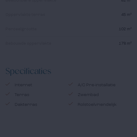
Bewoonbare oppervlakte
82 m²
Blanca aan te schaffen. Zowel als vakantie verblijf als
permanente woning.
Oppervlakte terras
45 m²
De Costa Blanca is eenvoudig en snel bereikbaar vanaf
Perceelgrootte
102 m²
de luchthavens Alicante, Valencia en Murcia en via de
snelweg AP-7.
Bebouwde oppervlakte
178 m²
Met haar 74 prachtige stranden, gekoppeld aan het
warme en zonnige klimaat (meer dan 330 dagen zon per
Specificaties
jaar), is de Costa Blanca de ideale regio voor wie
vastgoed in Spanje wil kopen.
Internet
A/C Pre-installatie
Terras
Zwembad
Dakterras
Rolstoelvriendelijk