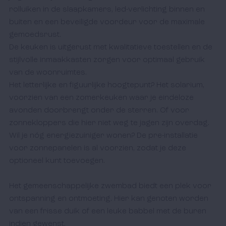
rolluiken in de slaapkamers, led-verlichting binnen en 
buiten en een beveiligde voordeur voor de maximale 
gemoedsrust.  

De keuken is uitgerust met kwalitatieve toestellen en de 
stijlvolle inmaakkasten zorgen voor optimaal gebruik 
van de woonruimtes. 

Het letterlijke en figuurlijke hoogtepunt? Het solarium, 
voorzien van een zomerkeuken waar je eindeloze 
avonden doorbrengt onder de sterren. Of voor 
zonnekloppers die hier niet weg te jagen zijn overdag. 

Wil je nóg energiezuiniger wonen? De pre-installatie 
voor zonnepanelen is al voorzien, zodat je deze 
optioneel kunt toevoegen.  

Het gemeenschappelijke zwembad biedt een plek voor 
ontspanning en ontmoeting. Hier kan genoten worden 
van een frisse duik of een leuke babbel met de buren 
indien gewenst. 
