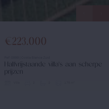
Bezichtingstrips
Infopakket
€223.000
Infodagen
Media
Ref: 0999 | Costa Blanca Zuid
Halfvrijstaande villa’s aan scherpe
Nieuws
prijzen
Contact
Villa
2
2
178 m²
Ik accepteer het
cookiebeleid
en de algemene
voorwaarden.