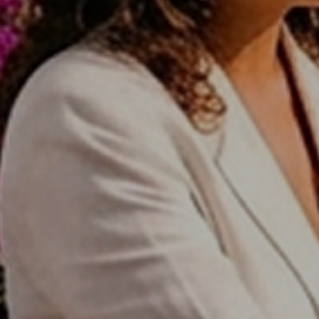
Zoek met ons
naar uw Spaanse (t)huis
Home
Wij contacteren u vrijblijvend voor een persoonlijke
opvolging
Ons aanbod
Wilt u graag dat wij u opbellen? Laat uw gegevens