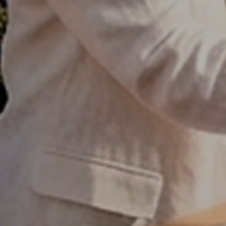
achter en binnen de 24u nemen wij contact met u op.
Over ons
Samen starten we uw zoektocht naar uw
droomwoning in Spanje.
Onze werkwijze
Bezichtingstrips
Infopakket
Infodagen
Media
Nieuws
Contact