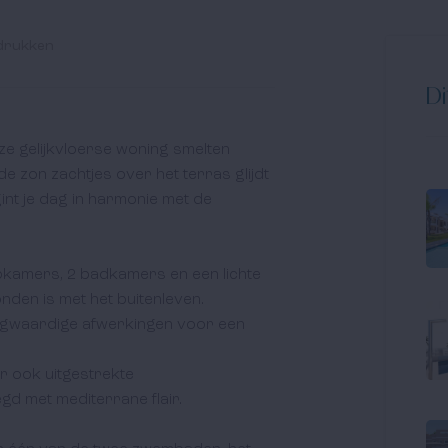
drukken
Di
eze gelijkvloerse woning smelten 
e zon zachtjes over het terras glijdt 
int je dag in harmonie met de 
apkamers, 2 badkamers en een lichte 
den is met het buitenleven. 

gwaardige afwerkingen voor een 
ar ook uitgestrekte 
d met mediterrane flair.
