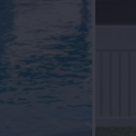
ijvend voor een persoonlijke opvolging
bellen? Laat uw gegevens achter en binnen
 met u op. Samen starten we uw zoektocht
Spanje.