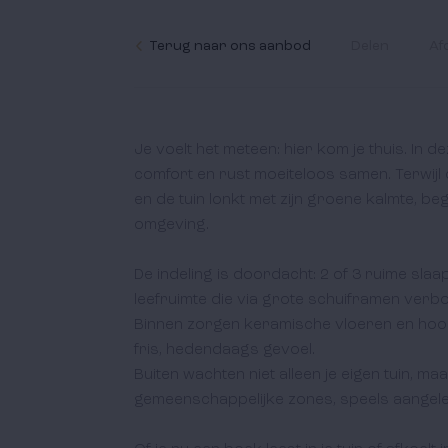
Terug naar ons aanbod
Delen
Af
Je voelt het meteen: hier kom je thuis. In d
comfort en rust moeiteloos samen. Terwijl d
en de tuin lonkt met zijn groene kalmte, beg
omgeving.

De indeling is doordacht: 2 of 3 ruime sla
leefruimte die via grote schuiframen verbon
Binnen zorgen keramische vloeren en hoo
fris, hedendaags gevoel. 

Buiten wachten niet alleen je eigen tuin, ma
gemeenschappelijke zones, speels aangeleg