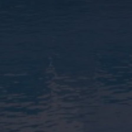
Media
Wij contacteren u vrijbl
Contact
Wilt u graag dat wij u op
de 24u nemen wij contact
naar uw droomwoning in 
emene voorwaarden.