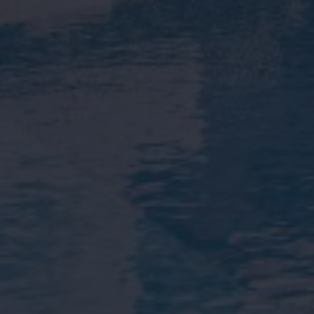
Infodagen
Nieuws
Ik accepteer het
cookiebeleid
en de alg