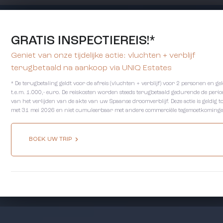
GRATIS INSPECTIEREIS!*
Geniet van onze tijdelijke actie: vluchten + verblijf
terugbetaald na aankoop via UNIQ Estates
* De terugbetaling geldt voor de afreis (vluchten + verblijf) voor 2 personen en gel
t.e.m. 1.000,- euro. De reiskosten worden steeds terugbetaald gedurende de perio
van het verlijden van de akte van uw Spaanse droomverblijf. Deze actie is geldig t
met 31 mei 2026 en niet cumuleerbaar met andere commerciële tegemoetkominge
BOEK UW TRIP