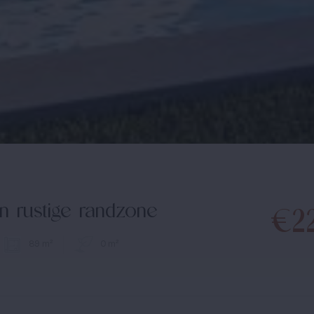
in rustige randzone
€2
89 m²
0 m²