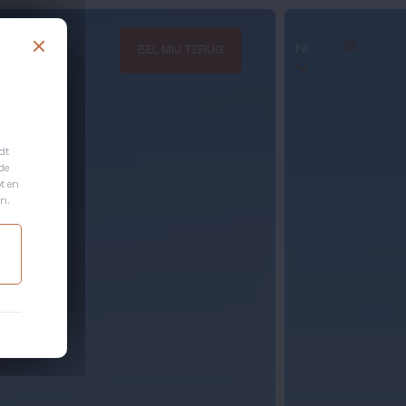
Nl
BEL MIJ TERUG
dt
de
ot en
n.