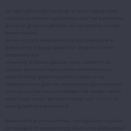
De villa’s zelf houden het strak en warm tegelijk: witte 
volumes, accenten in natuursteen voor het authentieke 
gevoel en grote schuiframen die het buitenleven naar 
binnen trekken. 

Binnen vind je 3 slaapkamers op een praktische én 
gelijkvloerse indeling. Ideaal voor jonge en oudere 
bezoekers dus.

Afwerking is bewust gekozen voor comfort in elk 
seizoen: aluminium raamprofielen met thermische 
onderbreking, gemotoriseerde rolluiken in de 
slaapkamers en glas met zonwerende eigenschappen. 
Airco is voorzien via pre-installatie met kanalen. Warm 
water loopt via een aerotherm-boiler van 110 l, en de 
woning heeft energieklasse B.

Buiten wacht je privézwembad, omringd door houtlook 
terrastegels en een omheining die privacy geeft zonder 