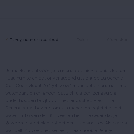
Ik accepteer het
cookiebeleid
en de algemene
voorwaarden.
Terug naar ons aanbod
Delen
Afdrukken
Je merkt het al vóór je binnenstapt: hier draait alles om 
rust, ruimte en dat onverstoord uitzicht op La Serena 
Golf. Geen vluchtige “golf view”, maar écht frontline – met 
waterpartijen en groen dat zich als een zorgvuldig 
onderhouden tapijt door het landschap vlecht. La 
Serena staat bekend om zijn meren en vegetatie, met 
water in 16 van de 18 holes, én het fijne detail dat je 
gewoon te voet richting het centrum van Los Alcázares 
wandelt. Zo voelt het sereen, maar nooit afgelegen.
