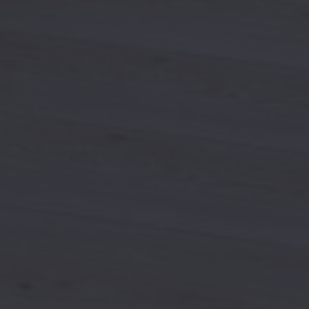
Zoek met ons
naar uw Spaanse (t)huis
Home
Wij contacteren u vrijblijvend voor een persoonlijke
opvolging
Ons aanbod
Wilt u graag dat wij u opbellen? Laat uw gegevens