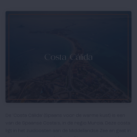
Costa Cálida
De ‘Costa Cálida’ (Spaans voor de warme kust) is een
van de Spaanse Costa's, in de regio Murcia. Deze costa
ligt in het zuidoosten aan de Middellandse Zee en gaat in