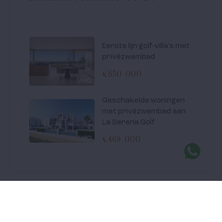
Eerste lijn golf-villa's met
privézwembad
€650 000
Geschakelde woningen
met privézwembad aan
La Serena Golf
€469 000
Heeft u interesse in deze woning?