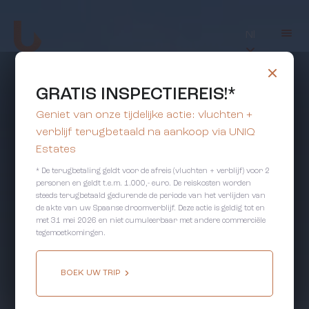
Nl
GRATIS INSPECTIEREIS!*
Geniet van onze tijdelijke actie: vluchten +
verblijf terugbetaald na aankoop via UNIQ
Estates
* De terugbetaling geldt voor de afreis (vluchten + verblijf) voor 2
personen en geldt t.e.m. 1.000,- euro. De reiskosten worden
steeds terugbetaald gedurende de periode van het verlijden van
de akte van uw Spaanse droomverblijf. Deze actie is geldig tot en
met 31 mei 2026 en niet cumuleerbaar met andere commerciële
tegemoetkomingen.
BOEK UW TRIP