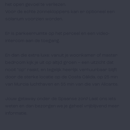
het open gevoel te verliezen. 

Voor de echte zonnekloppers kan er optioneel een 
solarium voorzien worden.

Er is parkeerruimte op het perceel en een video-
intercom aan de toegang.

En dan die extra luxe: vanuit je woonkamer of master 
bedroom kijk je uit op altijd groen – een uitzicht dat 
nooit “op” raakt, en tegelijk heerlijk verhuurbaar blijft 
door de sterke locatie op de Costa Cálida, op 25 min 
van Murcia luchthaven en 55 min van die van Alicante.

Jouw getaway onder de Spaanse zon? Laat ons iets 
weten en dan bezorgen we je geheel vrijblijvend meer 
informatie. 