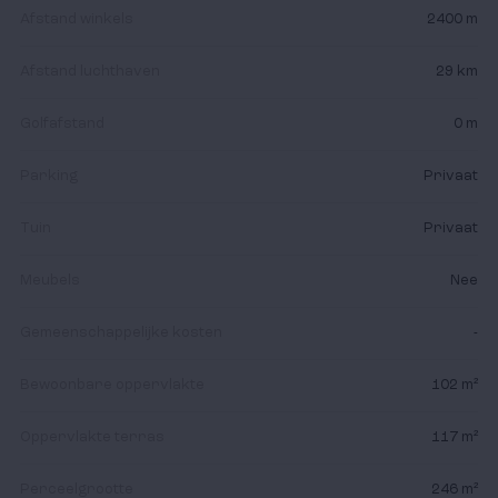
de ideale bestemming voor onvergetelijke dagen rust,
Afstand winkels
2400 m
of het nu winter of zomer is. Kies uit de vier
Afstand luchthaven
29 km
kustgebieden: La Manga, Mar Menor, Mazarrón of
Águilas en vergeet de routine.
Golfafstand
0 m
Parking
Privaat
Tuin
Privaat
Meubels
Nee
Gemeenschappelijke kosten
-
Bewoonbare oppervlakte
102 m²
Oppervlakte terras
117 m²
Perceelgrootte
246 m²