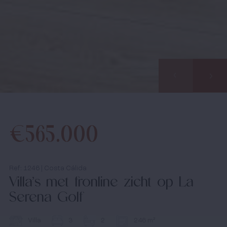
achter en binnen de 24u nemen wij contact met u op.
Over ons
Samen starten we uw zoektocht naar uw
droomwoning in Spanje.
Onze werkwijze
Bezichtingstrips
Infopakket
€565.000
Infodagen
Media
Ref: 1246 | Costa Cálida
Villa’s met fronline zicht op La
Nieuws
Serena Golf
Contact
Villa
3
2
246 m²