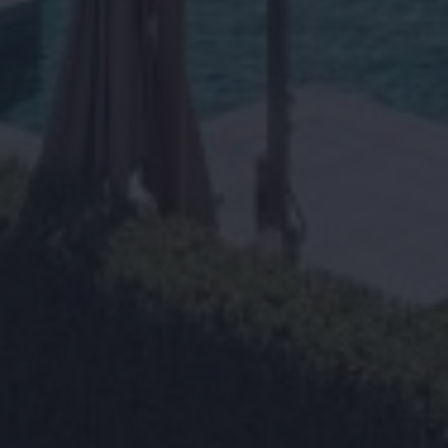
Zoek met ons
naar uw Spaanse (t)huis
Home
Wij contacteren u vrijblijvend voor een persoonlijke
opvolging
Ons aanbod
Wilt u graag dat wij u opbellen? Laat uw gegevens