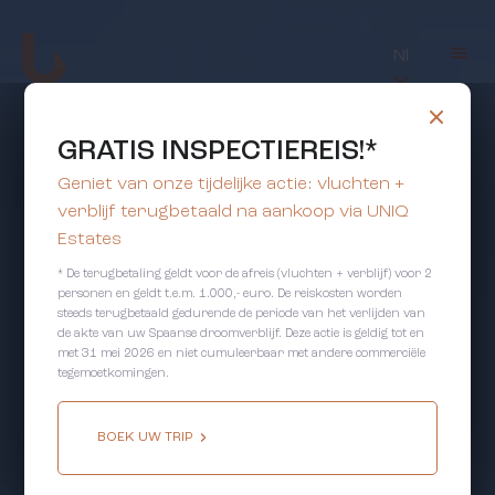
Nl
GRATIS INSPECTIEREIS!*
Geniet van onze tijdelijke actie: vluchten +
verblijf terugbetaald na aankoop via UNIQ
Estates
* De terugbetaling geldt voor de afreis (vluchten + verblijf) voor 2
personen en geldt t.e.m. 1.000,- euro. De reiskosten worden
steeds terugbetaald gedurende de periode van het verlijden van
de akte van uw Spaanse droomverblijf. Deze actie is geldig tot en
met 31 mei 2026 en niet cumuleerbaar met andere commerciële
tegemoetkomingen.
BOEK UW TRIP