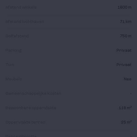
temperaturen gedurende het hele jaar.
Afstand winkels
1800 m
Afstand luchthaven
71 km
Golfafstand
750 m
Parking
Privaat
Tuin
Privaat
Meubels
Nee
Gemeenschappelijke kosten
-
Bewoonbare oppervlakte
118 m²
Oppervlakte terras
25 m²
Perceelgrootte
-