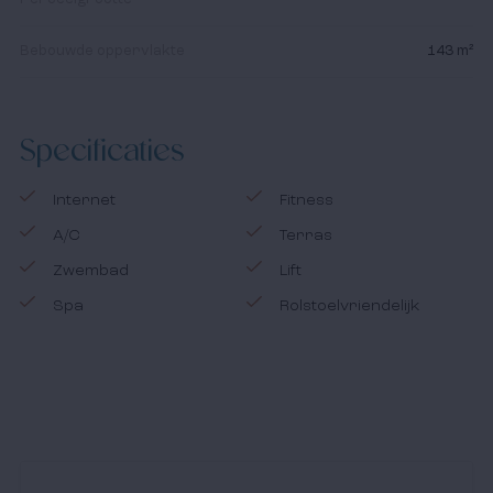
Bebouwde oppervlakte
143 m²
Specificaties
Internet
Fitness
A/C
Terras
Zwembad
Lift
Spa
Rolstoelvriendelijk