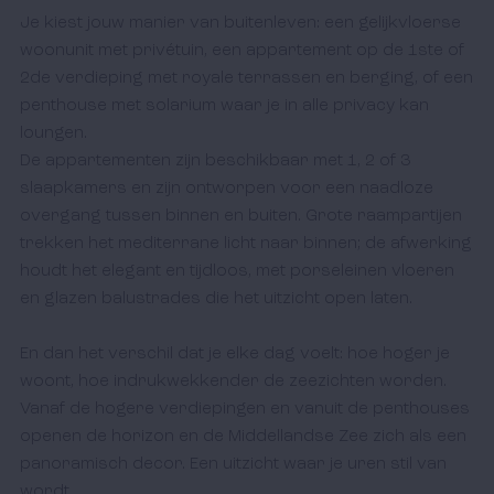
Je kiest jouw manier van buitenleven: een gelijkvloerse 
woonunit met privétuin, een appartement op de 1ste of 
2de verdieping met royale terrassen en berging, of een 
penthouse met solarium waar je in alle privacy kan 
loungen. 

De appartementen zijn beschikbaar met 1, 2 of 3 
slaapkamers en zijn ontworpen voor een naadloze 
overgang tussen binnen en buiten. Grote raampartijen 
trekken het mediterrane licht naar binnen; de afwerking 
houdt het elegant en tijdloos, met porseleinen vloeren 
en glazen balustrades die het uitzicht open laten.

En dan het verschil dat je elke dag voelt: hoe hoger je 
woont, hoe indrukwekkender de zeezichten worden. 
Vanaf de hogere verdiepingen en vanuit de penthouses 
openen de horizon en de Middellandse Zee zich als een 
panoramisch decor. Een uitzicht waar je uren stil van 
wordt.
