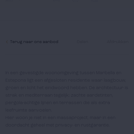
Ik accepteer het
cookiebeleid
en de algemene
voorwaarden.
Terug naar ons aanbod
Delen
Afdrukken
In een gevestigde woonomgeving tussen Marbella en 
Estepona ligt een afgesloten residentie waar laagbouw, 
groen en licht het eindwoord hebben. De architectuur is 
strak en mediterraan tegelijk: zachte aardetinten, 
pergola-achtige lijnen en terrassen die als extra 
leefruimte aanvoelen. 

Hier woon je niet in een massaproject, maar in een 
doordacht geheel met privacy- en rustgarantie.
