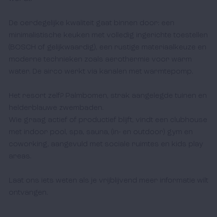
De oerdegelijke kwaliteit gaat binnen door: een 
minimalistische keuken met volledig ingerichte toestellen 
(BOSCH of gelijkwaardig), een rustige materiaalkeuze en 
moderne technieken zoals aerothermie voor warm 
water. De airco werkt via kanalen met warmtepomp.

Het resort zelf? Palmbomen, strak aangelegde tuinen en 
helderblauwe zwembaden.

Wie graag actief of productief blijft, vindt een clubhouse 
met indoor pool, spa, sauna, (in- en outdoor) gym en 
coworking, aangevuld met sociale ruimtes en kids play 
areas. 

Laat ons iets weten als je vrijblijvend meer informatie wilt 
ontvangen. 