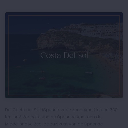
Costa Del sol
De ‘Costa del Sol’ (Spaans voor zonnekust) is een 300
km lang gedeelte van de Spaanse kust aan de
Middellandse Zee, de zuidkust van de Spaanse