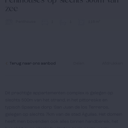
Nieuws
zee
Contact
Penthouse
1
1
116 m²
Ik accepteer het
cookiebeleid
en de algemene
voorwaarden.
Terug naar ons aanbod
Delen
Afdrukken
Dit prachtige appartementen complex is gelegen op 
slechts 500m van het strand, in het pittoreske en 
typisch Spaanse dorp 'San Juan de los Terreros, 
gelegen op slechts 7km van de stad Águilas. Het domein 
heeft men bovendien ook alles binnen handbereik, het 