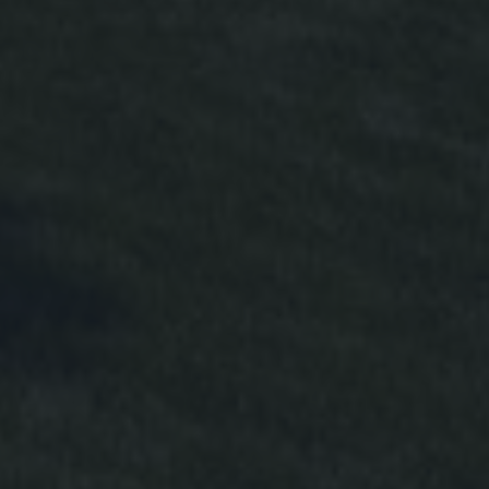
Zoek met ons
naar uw Spaanse (t)huis