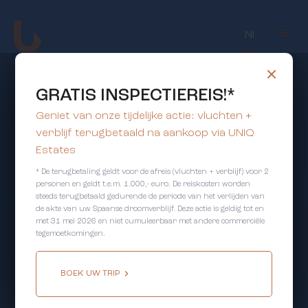
Nl
GRATIS INSPECTIEREIS!*
Geniet van onze tijdelijke actie: vluchten +
verblijf terugbetaald na aankoop via UNIQ
Estates
* De terugbetaling geldt voor de afreis (vluchten + verblijf) voor 2
personen en geldt t.e.m. 1.000,- euro. De reiskosten worden
steeds terugbetaald gedurende de periode van het verlijden van
de akte van uw Spaanse droomverblijf. Deze actie is geldig tot en
met 31 mei 2026 en niet cumuleerbaar met andere commerciële
tegemoetkomingen.
BOEK UW TRIP