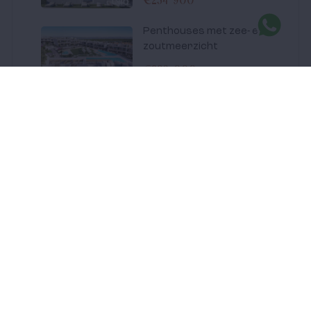
Penthouses met zee- en
zoutmeerzicht
€283 000
Heeft u interesse in deze woning?