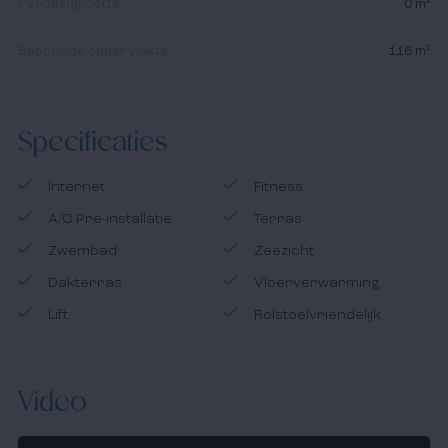
Perceelgrootte
0 m²
Bebouwde oppervlakte
116 m²
Specificaties
Internet
Fitness
A/C Pre-installatie
Terras
Zwembad
Zeezicht
Dakterras
Vloerverwarming
Lift
Rolstoelvriendelijk
Video