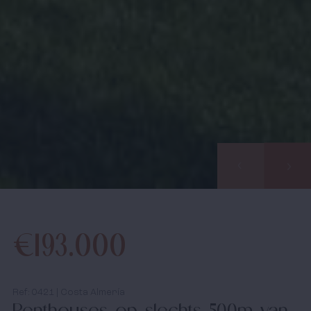
Home
Wij contacteren u vrijblijvend voor een persoonlijke
opvolging
Ons aanbod
Wilt u graag dat wij u opbellen? Laat uw gegevens
achter en binnen de 24u nemen wij contact met u op.
Over ons
Samen starten we uw zoektocht naar uw
droomwoning in Spanje.
Onze werkwijze
Bezichtingstrips
Infopakket
€193.000
Infodagen
Media
Ref: 0421 | Costa Almería
Penthouses op slechts 500m van