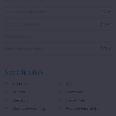
Gemeenschappelijke kosten
-
Bewoonbare oppervlakte
265 m²
Oppervlakte terras
156 m²
Perceelgrootte
-
Bebouwde oppervlakte
342 m²
Specificaties
Internet
A/C
Terras
Zwembad
Zeezicht
Dakterras
Vloerverwarming
Rolstoelvriendelijk