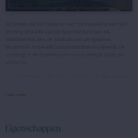
De ‘Costa del Sol’ (Spaans voor zonnekust) is een 300
km lang gedeelte van de Spaanse kust aan de
Middellandse Zee, de zuidkust van de Spaanse
landstreek Andalusië tussen Gibraltar en Almería. De
costa ligt in de Spaanse provincies Málaga, Cádiz en
Granada.
De hoofdstad van de costa del Sol wordt vaak Málaga
genoemd. Deze stad ligt wel ongeveer in het midden van
de costa del Sol. In het oosten vind je Nerja, Frigiliana,
Lees meer
Torre del Mar en Velez-Málaga, in het westen vind je
Torremolinos, Benalmadena, Fuengirola, Mijas,
Benalmadena en meer. Een van de bekendste plaatsen
van de Costa del Sol is de stad ‘Marbella’.
Eigenschappen
De Costa del Sol is één van de weinige plaatsen op het