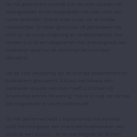
Op het gelijkvloers bevindt zich de open keuken, het 
salongedeelte en het eetgedeelte met plek voor een 
ruime dinertafel. Overal waar u ziet, zijn er brede 
raampartijen. En maar goed ook: dit garandeert het 
zicht op de mooie omgeving en de Middellandse Zee. 
Verder is er al een slaapkamer met dressingkast, een 
badkamer apart en de inkomhal met voordeur 
uiteraard.

Op de 1ste verdieping zijn de overige slaapkamers en 
badkamers gesitueerd. 3 stuks met telkens een 
badkamer ensuite. Hierdoor heeft u in totaal 4 (!) 
privésuites binnen de woning. Ook is er nog een terras, 
dat toegankelijk is via de mastersuite. 

Op het dakterras heeft u logischerwijs het mooiste 
zicht. Een loungeset, een eventuele buitenkeuken, een 
douche, een jacuzzi, … er is veel mogelijk op dit ruim 