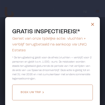
Nl
GRATIS INSPECTIEREIS!*
Geniet van onze tijdelijke actie: vluchten +
verblijf terugbetaald na aankoop via UNIQ
Estates
* De terugbetaling geldt voor de afreis (vluchten + verblijf) voor 2
personen en geldt t.e.m. 1.000,- euro. De reiskosten worden
steeds terugbetaald gedurende de periode van het verlijden van
de akte van uw Spaanse droomverblijf. Deze actie is geldig tot en
met 31 mei 2026 en niet cumuleerbaar met andere commerciële
tegemoetkomingen.
BOEK UW TRIP