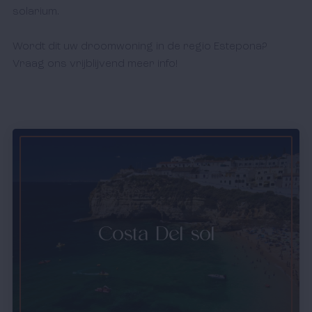
solarium.

Wordt dit uw droomwoning in de regio Estepona? 
Vraag ons vrijblijvend meer info! 
Costa Del sol