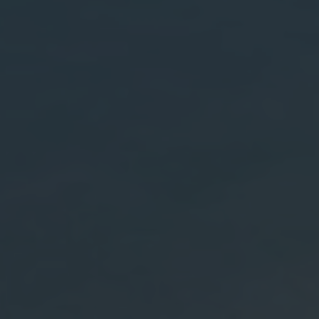
Zoek met ons
naar uw Spaanse (t)huis
Home
Wij contacteren u vrijblijvend voor een persoonlijke
opvolging
Ons aanbod
Wilt u graag dat wij u opbellen? Laat uw gegevens
achter en binnen de 24u nemen wij contact met u op.
Over ons
Samen starten we uw zoektocht naar uw
droomwoning in Spanje.
Onze werkwijze