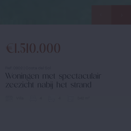
Bezichtingstrips
Infopakket
€1.510.000
Infodagen
Media
Ref: 0902 | Costa del Sol
Woningen met spectaculair
Nieuws
zeezicht nabij het strand
Contact
Villa
4
4
342 m²
Ik accepteer het
cookiebeleid
en de algemene
voorwaarden.