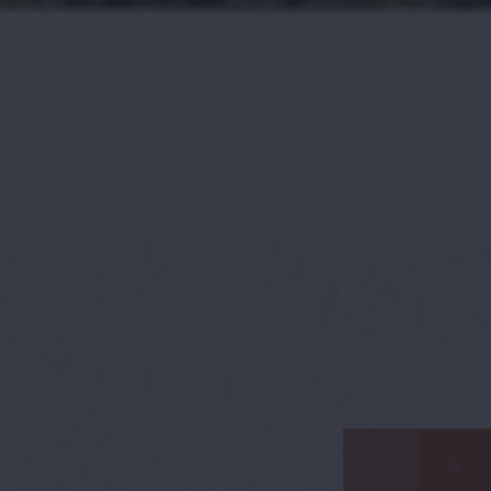
Zoek met ons
naar uw Spaanse (t)huis
Home
Wij contacteren u vrijblijvend voor een persoonlijke
opvolging
Ons aanbod
Wilt u graag dat wij u opbellen? Laat uw gegevens
achter en binnen de 24u nemen wij contact met u op.
Over ons
Samen starten we uw zoektocht naar uw
droomwoning in Spanje.
Onze werkwijze
Bezichtingstrips