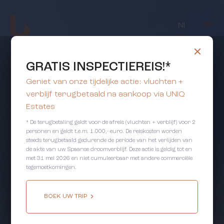
Nl
GRATIS INSPECTIEREIS!*
Geniet van onze tijdelijke actie: vluchten +
verblijf terugbetaald na aankoop via UNIQ
Estates
* De terugbetaling geldt voor de afreis (vluchten + verblijf) voor 2
personen en geldt t.e.m. 1.000,- euro. De reiskosten worden
steeds terugbetaald gedurende de periode van het verlijden van
de akte van uw Spaanse droomverblijf. Deze actie is geldig tot en
met 31 mei 2026 en niet cumuleerbaar met andere commerciële
tegemoetkomingen.
BOEK UW TRIP