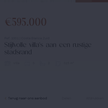
Infopakket
€595.000
Infodagen
Media
Ref: 1001 | Costa Blanca Zuid
Stijlvolle villa’s aan een rustige
Nieuws
stadsrand
Contact
Villa
3
2
315 m²
Ik accepteer het
cookiebeleid
en de algemene
voorwaarden.
Terug naar ons aanbod
Delen
Afdrukken