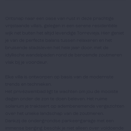
Ontsnap naar een oase van rust in deze prachtige 
vrijstaande villa’s, gelegen in een serene residentiële 
wijk net buiten het altijd levendige Torrevieja. Hier geniet 
je van de perfecte balans tussen relaxeren en het 
bruisende stadsleven het hele jaar door, met de 
idyllische wandelpaden rond de beroemde zoutmeren 
vlak bij je voordeur.  

Elke villa is ontworpen op basis van de modernste 
trends en technieken. 

Het privézwembad ligt te wachten om jou de mooiste 
dagen onder de zon te doen beleven. Het ruime 
solarium je trakteert op adembenemende vergezichten 
over het unieke landschap van de zoutmeren. 

Dankzij de ondergrondse parkeergarage met een 
immense berging beschik je niet alleen over voldoende 