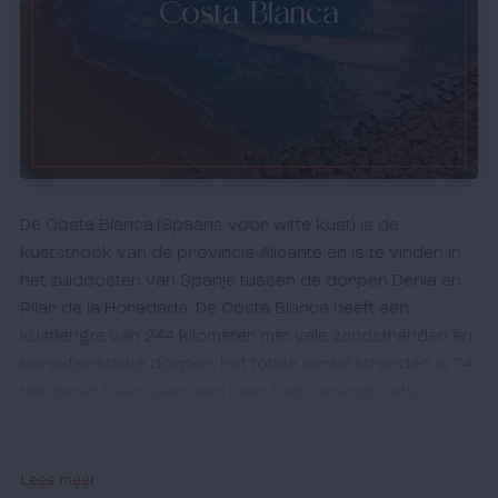
Costa Blanca
De Costa Blanca (Spaans voor witte kust) is de
kuststrook van de provincie Alicante en is te vinden in
het zuidoosten van Spanje tussen de dorpen Denia en
Pilar de la Horadada. De Costa Blanca heeft een
kustlengte van 244 kilometer met vele zandstranden en
karakteristieke dorpen. Het totale aantal stranden is 74.
Het dankt haar naam aan haar betoverende witte
zandstranden.
Enkele belangrijke plaatsen aan de Costa Blanca zijn:
Lees meer