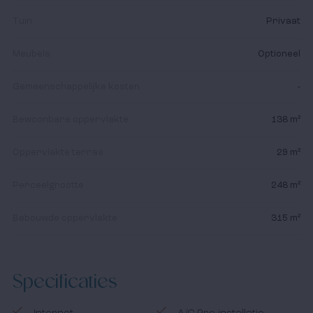
internationaal bekend en bestaat vooral uit vis, olijfolie,
Tuin
Privaat
fruit en groenten, waardoor hart’ en vaatziekten minder
voorkomen.
Meubels
Optioneel
Uitstekende infrastructuren zoals winkels, ziekenhuizen
Gemeenschappelijke kosten
-
en internationale scholen zorgen er voor dat elk jaar
meer mensen beslissen om een woning aan de Costa
Bewoonbare oppervlakte
138 m²
Blanca aan te schaffen. Zowel als vakantie verblijf als
permanente woning.
Oppervlakte terras
29 m²
De Costa Blanca is eenvoudig en snel bereikbaar vanaf
Perceelgrootte
248 m²
de luchthavens Alicante, Valencia en Murcia en via de
snelweg AP-7.
Bebouwde oppervlakte
315 m²
Met haar 74 prachtige stranden, gekoppeld aan het
warme en zonnige klimaat (meer dan 330 dagen zon per
Specificaties
jaar), is de Costa Blanca de ideale regio voor wie
vastgoed in Spanje wil kopen.
Internet
A/C Pre-installatie