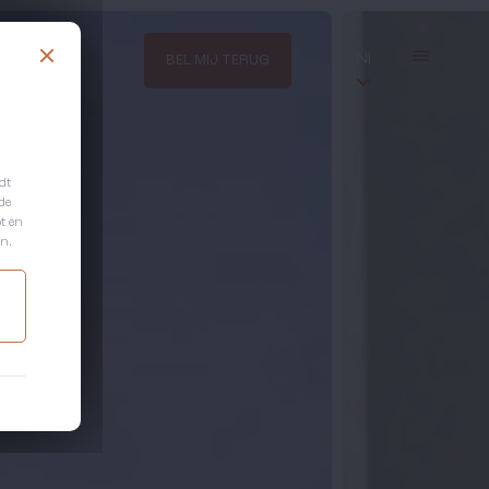
Nl
BEL MIJ TERUG
dt
de
ot en
n.