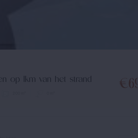
en op 1km van het strand
€6
200 m²
0 m²