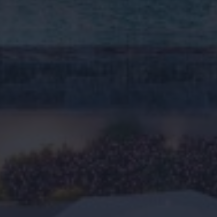
Media
Wij contacteren u vrijbl
Contact
Wilt u graag dat wij u op
de 24u nemen wij contact
naar uw droomwoning in 
emene voorwaarden.