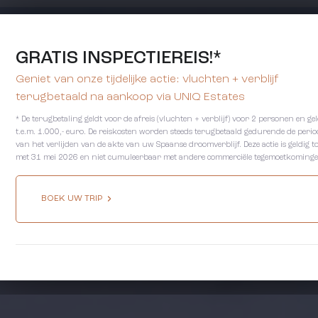
GRATIS INSPECTIEREIS!*
Geniet van onze tijdelijke actie: vluchten + verblijf
terugbetaald na aankoop via UNIQ Estates
* De terugbetaling geldt voor de afreis (vluchten + verblijf) voor 2 personen en gel
t.e.m. 1.000,- euro. De reiskosten worden steeds terugbetaald gedurende de perio
van het verlijden van de akte van uw Spaanse droomverblijf. Deze actie is geldig t
met 31 mei 2026 en niet cumuleerbaar met andere commerciële tegemoetkominge
BOEK UW TRIP