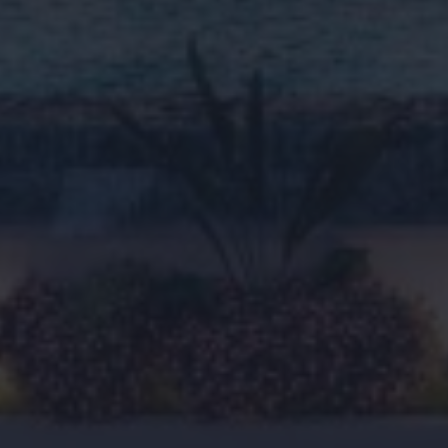
Infodagen
Nieuws
Ik accepteer het
cookiebeleid
en de alg