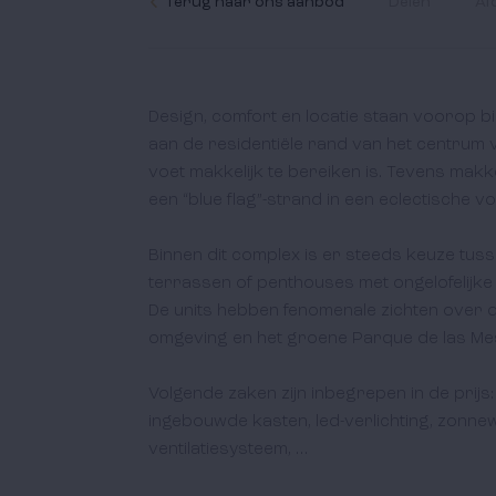
Terug naar ons aanbod
Delen
Af
Design, comfort en locatie staan voorop bi
aan de residentiële rand van het centrum v
voet makkelijk te bereiken is. Tevens makkel
een “blue flag”-strand in een eclectische vo
Binnen dit complex is er steeds keuze tus
terrassen of penthouses met ongelofelijke 
De units hebben fenomenale zichten over d
omgeving en het groene Parque de las Mes
Volgende zaken zijn inbegrepen in de prij
ingebouwde kasten, led-verlichting, zonnewer
ventilatiesysteem, …
