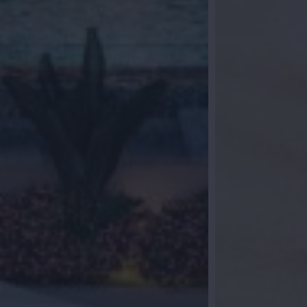
ijvend voor een persoonlijke opvolging
bellen? Laat uw gegevens achter en binnen
 met u op. Samen starten we uw zoektocht
Spanje.