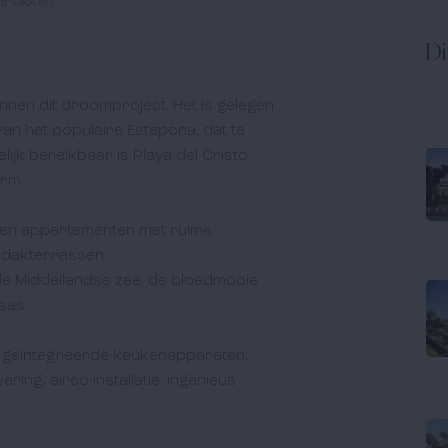
drukken
Di
nnen dit droomproject. Het is gelegen 
an het populaire Estepona, dat te 
ijk bereikbaar is Playa del Cristo, 
rm. 

sen appartementen met ruime 
dakterrassen. 

e Middellandse zee, de bloedmooie 
as.

s: geïntegreerde keukenapparaten, 
ing, airco-installatie, ingenieus 