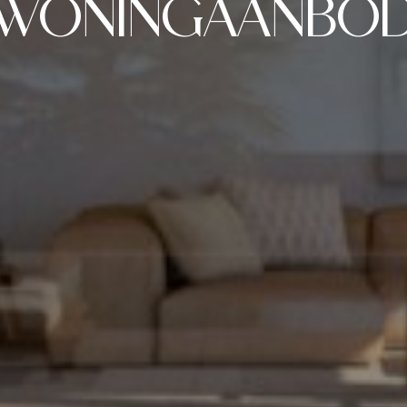
Spaan
WONINGAANBO
Media
Wij contacteren u vrijbl
Contact
Wilt u graag dat wij u op
de 24u nemen wij contact
naar uw droomwoning in 
emene voorwaarden.