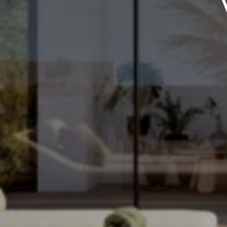
Infodagen
Nieuws
Ik accepteer het
cookiebeleid
en de alg