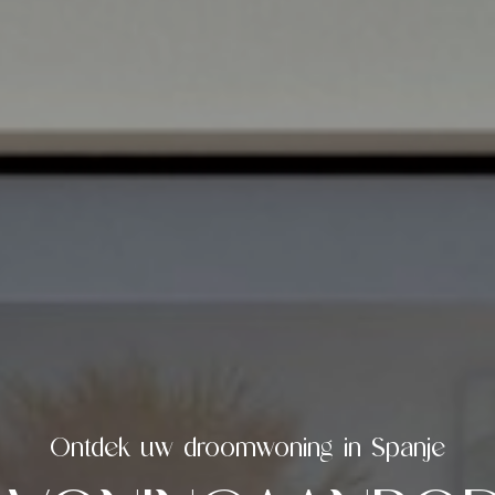
Zoek
Ons aanbod
naar
Onze werkwij
Ontdek uw droomwoning in Spanje
s
Infopakket