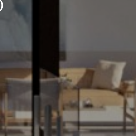
se (t)huis
D
ijvend voor een persoonlijke opvolging
bellen? Laat uw gegevens achter en binnen
 met u op. Samen starten we uw zoektocht
Spanje.